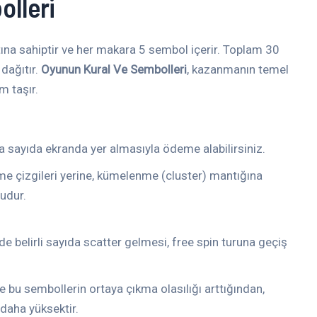
lleri
tına sahiptir ve her makara 5 sembol içerir. Toplam 30
 dağıtır.
Oyunun Kural Ve Sembolleri
, kazanmanın temel
m taşır.
a sayıda ekranda yer almasıyla ödeme alabilirsiniz.
 çizgileri yerine, kümelenme (cluster) mantığına
udur.
e belirli sayıda scatter gelmesi, free spin turuna geçiş
e bu sembollerin ortaya çıkma olasılığı arttığından,
daha yüksektir.