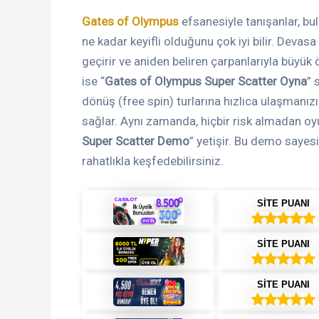
Gates of Olympus
efsanesiyle tanışanlar, bu
ne kadar keyifli olduğunu çok iyi bilir. Devas
geçirir ve aniden beliren çarpanlarıyla büyük 
ise “
Gates of Olympus Super Scatter Oyna
” 
dönüş (free spin) turlarına hızlıca ulaşmanı
sağlar. Aynı zamanda, hiçbir risk almadan oy
Super Scatter Demo
” yetişir. Bu demo sayes
rahatlıkla keşfedebilirsiniz.
SİTE PUANI
SİTE PUANI
SİTE PUANI