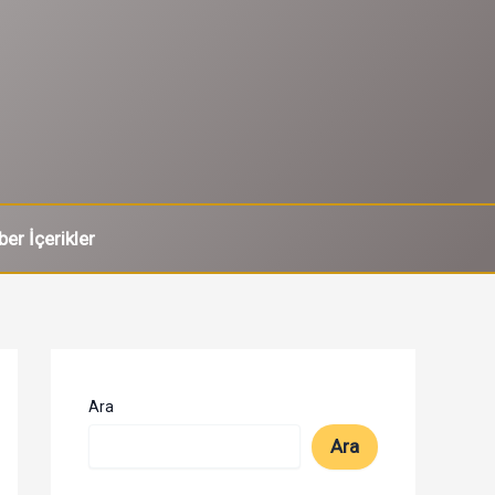
r İçerikler
Ara
Ara