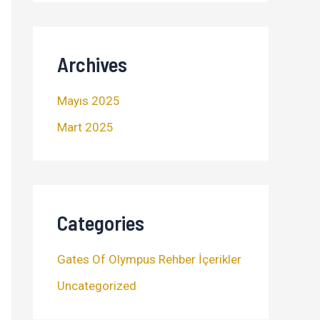
Archives
Mayıs 2025
Mart 2025
Categories
Gates Of Olympus Rehber İçerikler
Uncategorized