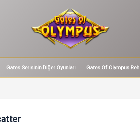
Gates Serisinin Diğer Oyunları
Gates Of Olympus Rehbe
atter