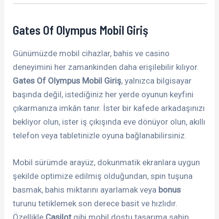
Gates Of Olympus Mobil Giriş
Günümüzde mobil cihazlar, bahis ve casino
deneyimini her zamankinden daha erişilebilir kılıyor.
Gates Of Olympus Mobil Giriş
, yalnızca bilgisayar
başında değil, istediğiniz her yerde oyunun keyfini
çıkarmanıza imkân tanır. İster bir kafede arkadaşınızı
bekliyor olun, ister iş çıkışında eve dönüyor olun, akıllı
telefon veya tabletinizle oyuna bağlanabilirsiniz.
Mobil sürümde arayüz, dokunmatik ekranlara uygun
şekilde optimize edilmiş olduğundan, spin tuşuna
basmak, bahis miktarını ayarlamak veya
bonus
turunu tetiklemek son derece basit ve hızlıdır.
Özellikle
Casilot
gibi mobil dostu tasarıma sahip