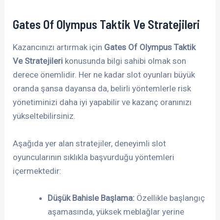
Gates Of Olympus Taktik Ve Stratejileri
Kazancınızı artırmak için
Gates Of Olympus Taktik
Ve Stratejileri
konusunda bilgi sahibi olmak son
derece önemlidir. Her ne kadar slot oyunları büyük
oranda şansa dayansa da, belirli yöntemlerle risk
yönetiminizi daha iyi yapabilir ve kazanç oranınızı
yükseltebilirsiniz.
Aşağıda yer alan stratejiler, deneyimli slot
oyuncularının sıklıkla başvurduğu yöntemleri
içermektedir:
Düşük Bahisle Başlama:
Özellikle başlangıç
aşamasında, yüksek meblağlar yerine