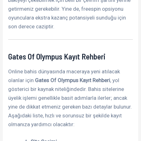
getirmeniz gerekebilir. Yine de, freespin opsiyonu
oyunculara ekstra kazanç potansiyeli sunduğu için
son derece caziptir.
Gates Of Olympus Kayıt Rehberi
Online bahis dünyasında maceraya yeni atılacak
olanlar için
Gates Of Olympus Kayıt Rehberi
, yol
gösterici bir kaynak niteliğindedir. Bahis sitelerine
üyelik işlemi genellikle basit adımlarla ilerler; ancak
yine de dikkat etmeniz gereken bazı detaylar bulunur.
Aşağıdaki liste, hızlı ve sorunsuz bir şekilde kayıt
olmanıza yardımcı olacaktır: