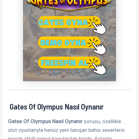
Gates Of Olympus Nasıl Oynanır
Gates Of Olympus Nasıl Oynanır
sorusu, özellikle
slot oyunlarıyla henüz yeni tanışan bahis severlerin
merak ettiği temel konulardan biridir. Aslında