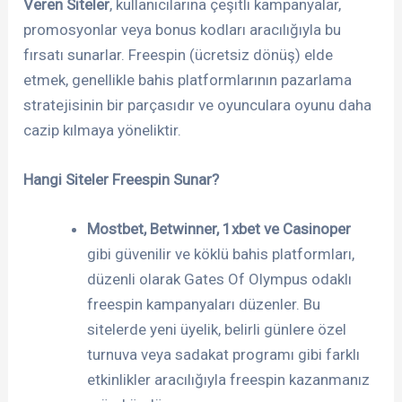
Veren Siteler
, kullanıcılarına çeşitli kampanyalar,
promosyonlar veya bonus kodları aracılığıyla bu
fırsatı sunarlar. Freespin (ücretsiz dönüş) elde
etmek, genellikle bahis platformlarının pazarlama
stratejisinin bir parçasıdır ve oyunculara oyunu daha
cazip kılmaya yöneliktir.
Hangi Siteler Freespin Sunar?
Mostbet, Betwinner, 1xbet ve Casinoper
gibi güvenilir ve köklü bahis platformları,
düzenli olarak Gates Of Olympus odaklı
freespin kampanyaları düzenler. Bu
sitelerde yeni üyelik, belirli günlere özel
turnuva veya sadakat programı gibi farklı
etkinlikler aracılığıyla freespin kazanmanız