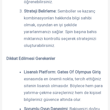
öğrenebilirsiniz.
Strateji Belirleme:
Semboller ve kazanç
kombinasyonları hakkında bilgi sahibi
olmak, oyundan en iyi şekilde
yararlanmanızı sağlar. Spin başına bahis
miktarınızı kontrollü seçerek stratejinizi
oluşturabilirsiniz.
Dikkat Edilmesi Gerekenler
Lisanslı Platform:
Gates Of Olympus Giriş
esnasında en önemli nokta, tercih ettiğiniz
sitenin lisanslı olmasıdır. Böylece hem para
yatırma-çekme süreçleriniz hem de kişisel
bilgileriniz güvence altında olur.
Sorumlu Oyun Deneyimi:
Bakiyenizi doğru