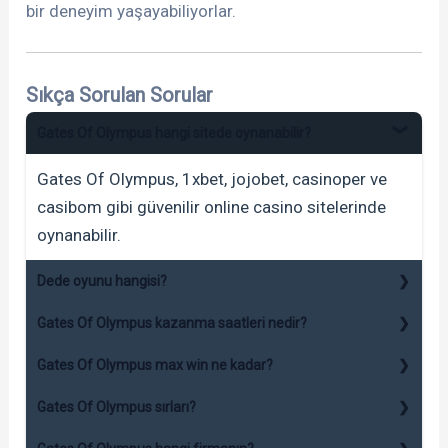
bir deneyim yaşayabiliyorlar.
Sıkça Sorulan Sorular
Gates Of Olympus hangi sitede oynanabilir?
Gates Of Olympus, 1xbet, jojobet, casinoper ve
casibom gibi güvenilir online casino sitelerinde
oynanabilir.
Dede oyunu hangisi?
Dede oyunu, halk arasında Gates Of Olympus
Gates Of Olympus kazanma saatleri nedir?
olarak bilinen popüler slot oyunudur.
Oyunda sabit bir kazanma saati bulunmamakla
Gates Of Olympus max win ne kadar?
birlikte, günün her saatinde şans faktörüyle
Maksimum kazanç, bahis miktarına ve bonus
Gates Of Olympus sırları?
büyük kazançlar elde edilebilir.
özelliklerin değerlendirilmesine bağlı olarak
Oyunun sırları; doğru bahis stratejileri, bonus