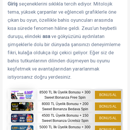
Giriş
seçeneklerini sıklıkla tercih ediyor. Mitolojik
tema, yüksek çarpanlar ve eğlenceli grafiklerle öne
çıkan bu oyun, özellikle bahis oyuncuları arasında
kısa sürede fenomen hâline geldi. Zeus’un heybetli
duruşu, elindeki
asa
ve gökyüzünü aydınlatan
şimşeklerle dolu bir dünyada şansınızı deneyimleme
fikri, kulağa oldukça ilgi çekici geliyor. Eğer siz de
bahis tutkunlarının dilinden düşmeyen bu oyunu
keşfetmek ve avantajlarından yararlanmak
istiyorsanız doğru yerdesiniz.
8500 TL İlk Üyelik Bonusu + 300
BONUS AL
Sweet Bonanza Free Spin
8000 TL Üyelik Bonusu + 200
BONUS AL
Sweet Bonanza Bedava Spin
4500 TL Üyelik Bonusu + 150
BONUS AL
Sweet Bonanza Ücretsiz Spin
5000 TL İlk Üyelik Bonusu + 300
BONUS AL