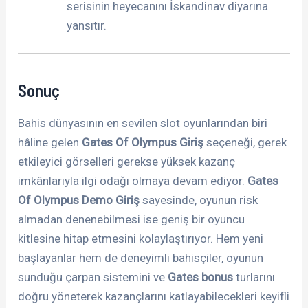
serisinin heyecanını İskandinav diyarına
yansıtır.
Sonuç
Bahis dünyasının en sevilen slot oyunlarından biri
hâline gelen
Gates Of Olympus Giriş
seçeneği, gerek
etkileyici görselleri gerekse yüksek kazanç
imkânlarıyla ilgi odağı olmaya devam ediyor.
Gates
Of Olympus Demo Giriş
sayesinde, oyunun risk
almadan denenebilmesi ise geniş bir oyuncu
kitlesine hitap etmesini kolaylaştırıyor. Hem yeni
başlayanlar hem de deneyimli bahisçiler, oyunun
sunduğu çarpan sistemini ve
Gates
bonus
turlarını
doğru yöneterek kazançlarını katlayabilecekleri keyifli