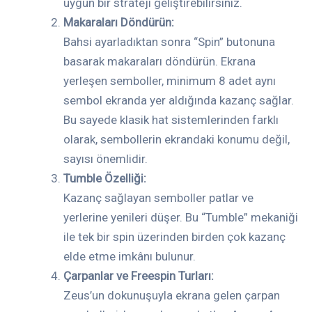
uygun bir strateji geliştirebilirsiniz.
Makaraları Döndürün:
Bahsi ayarladıktan sonra “Spin” butonuna
basarak makaraları döndürün. Ekrana
yerleşen semboller, minimum 8 adet aynı
sembol ekranda yer aldığında kazanç sağlar.
Bu sayede klasik hat sistemlerinden farklı
olarak, sembollerin ekrandaki konumu değil,
sayısı önemlidir.
Tumble Özelliği:
Kazanç sağlayan semboller patlar ve
yerlerine yenileri düşer. Bu “Tumble” mekaniği
ile tek bir spin üzerinden birden çok kazanç
elde etme imkânı bulunur.
Çarpanlar ve Freespin Turları:
Zeus’un dokunuşuyla ekrana gelen çarpan