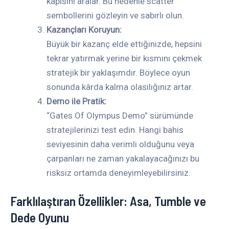
kapısını aralar. Bu nedenle scatter
sembollerini gözleyin ve sabırlı olun.
Kazançları Koruyun:
Büyük bir kazanç elde ettiğinizde, hepsini
tekrar yatırmak yerine bir kısmını çekmek
stratejik bir yaklaşımdır. Böylece oyun
sonunda kârda kalma olasılığınız artar.
Demo ile Pratik:
“Gates Of Olympus Demo” sürümünde
stratejilerinizi test edin. Hangi bahis
seviyesinin daha verimli olduğunu veya
çarpanları ne zaman yakalayacağınızı bu
risksiz ortamda deneyimleyebilirsiniz.
Farklılaştıran Özellikler: Asa, Tumble ve
Dede Oyunu