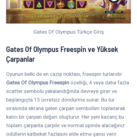
Gates Of Olympus Türkçe Giriş
Gates Of Olympus Freespin ve Yüksek
Çarpanlar
Oyunun belki de en cazip noktası, freespin turlarıdır.
Gates Of Olympus Freespin
özelliği, 4 veya daha fazla
scatter sembolü yakalandığında devreye girer ve
başlangıçta 15 ücretsiz döndürme sunar. Bu tur
sırasında ekrana gelen çarpan sembolleri toplanarak
kalıcı bir çarpan değeri oluşturur. Her yeni kazanç bu
toplam çarpanla çarpılır ve normal spinde alacağınız
ödüllerin katbekat fazlasını elde etme şansı verir.