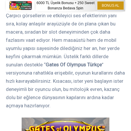
6000 TL Üyelik Bonusu + 250 Sweet
BONUS AL
Bonanza Bedava Spin
Çarpıcı görsellerin ve etkileyici ses efektlerinin yanı
sıra, kolay anlaşılır arayüzüyle de ön plana çıkan bu
macera, sıradan bir slot deneyiminden çok daha
fazlasını vaat ediyor. Hem masaüstü hem de mobil
uyumlu yapısı sayesinde dilediğiniz her an, her yerde
keyfini çıkarmak mümkün. Üstelik farklı dillerde
sunulan destekle “
Gates Of Olympus Türkçe
”
versiyonuna rahatlıkla erişebilir, oyunun kurallarını daha
hızlı kavrayabilirsiniz. Kısacası, ister yeni başlayın ister
deneyimli bir oyuncu olun, bu mitolojik evren, kazanç
dolu bir eğlence dünyasının kapılarını ardına kadar
açmaya hazırlanıyor.