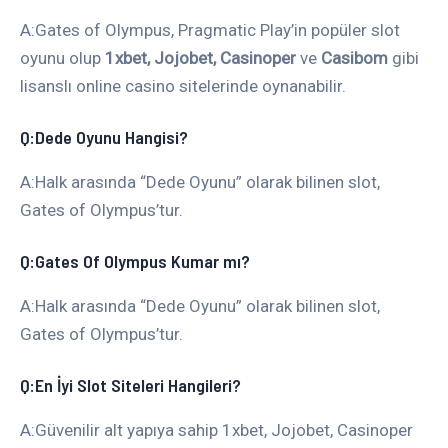
A:Gates of Olympus, Pragmatic Play’in popüler slot
oyunu olup
1xbet, Jojobet, Casinoper
ve
Casibom
gibi
lisanslı online casino sitelerinde oynanabilir.
Q:Dede Oyunu Hangisi?
A:Halk arasında “Dede Oyunu” olarak bilinen slot,
Gates of Olympus’tur.
Q:Gates Of Olympus Kumar mı?
A:Halk arasında “Dede Oyunu” olarak bilinen slot,
Gates of Olympus’tur.
Q:En İyi Slot Siteleri Hangileri?
A:Güvenilir alt yapıya sahip 1xbet, Jojobet, Casinoper