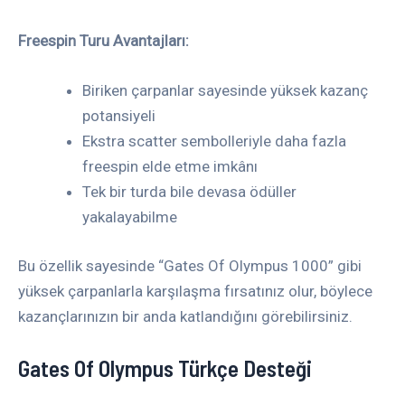
Freespin Turu Avantajları:
Biriken çarpanlar sayesinde yüksek kazanç
potansiyeli
Ekstra scatter sembolleriyle daha fazla
freespin elde etme imkânı
Tek bir turda bile devasa ödüller
yakalayabilme
Bu özellik sayesinde “Gates Of Olympus 1000” gibi
yüksek çarpanlarla karşılaşma fırsatınız olur, böylece
kazançlarınızın bir anda katlandığını görebilirsiniz.
Gates Of Olympus Türkçe Desteği