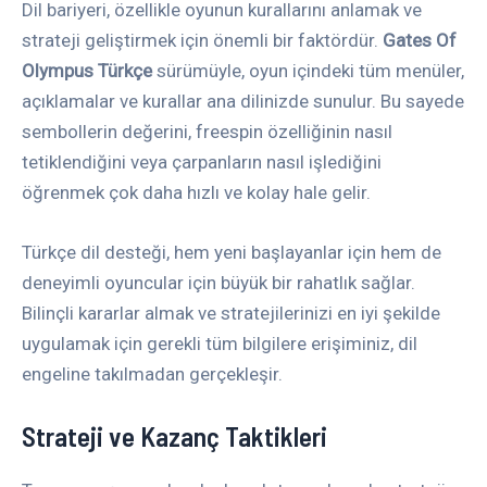
Dil bariyeri, özellikle oyunun kurallarını anlamak ve
strateji geliştirmek için önemli bir faktördür.
Gates Of
Olympus Türkçe
sürümüyle, oyun içindeki tüm menüler,
açıklamalar ve kurallar ana dilinizde sunulur. Bu sayede
sembollerin değerini, freespin özelliğinin nasıl
tetiklendiğini veya çarpanların nasıl işlediğini
öğrenmek çok daha hızlı ve kolay hale gelir.
Türkçe dil desteği, hem yeni başlayanlar için hem de
deneyimli oyuncular için büyük bir rahatlık sağlar.
Bilinçli kararlar almak ve stratejilerinizi en iyi şekilde
uygulamak için gerekli tüm bilgilere erişiminiz, dil
engeline takılmadan gerçekleşir.
Strateji ve Kazanç Taktikleri